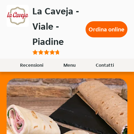
Passa
La Caveja -
al
contenuto
Viale -
principale
Ordina online
Piadine
Recensioni
Menu
Contatti